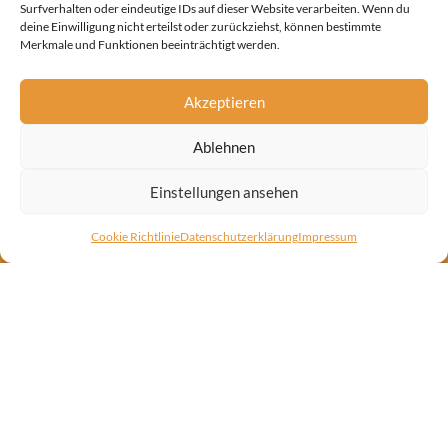
Surfverhalten oder eindeutige IDs auf dieser Website verarbeiten. Wenn du
angenehmes Raumklima.
deine Einwilligung nicht erteilst oder zurückziehst, können bestimmte
Merkmale und Funktionen beeinträchtigt werden.
Wir entwickeln die passende Lösung für Ihre
Anforderungen und erstellen ein transparentes
Akzeptieren
Angebot. Lassen Sie sich persönlich beraten
Ablehnen
und planen Sie Ihr optimales Raumklima.
Einstellungen ansehen
Beratung anfragen
Cookie Richtlinie
Datenschutzerklärung
Impressum
+ 49 (0) 173 3890 956