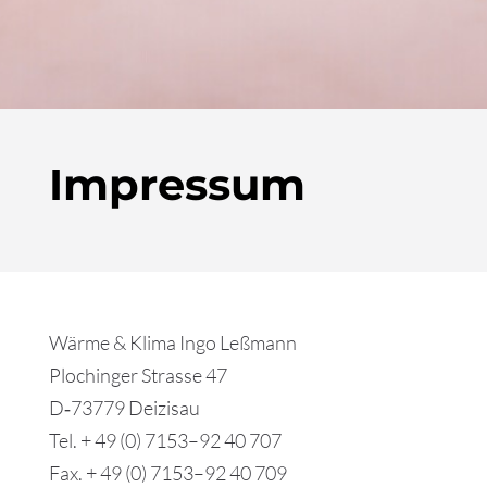
Impressum
Wärme & Klima Ingo Leßmann
Plochinger Strasse 47
D‑73779 Deizisau
Tel. + 49 (0) 7153–92 40 707
Fax. + 49 (0) 7153–92 40 709