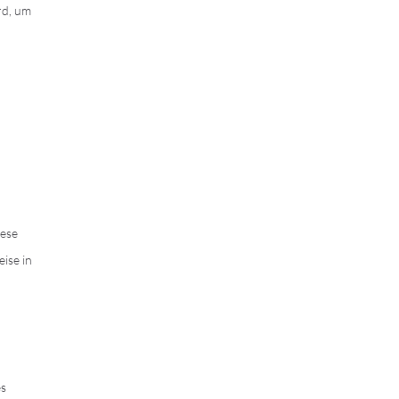
rd, um
n
iese
ise in
es