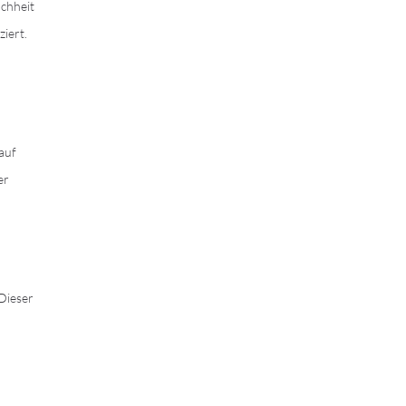
achheit
iert.
auf
er
 Dieser