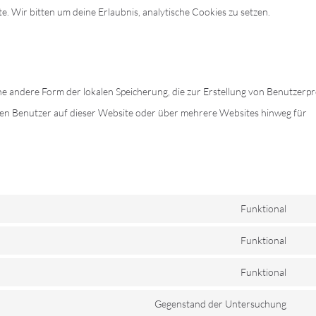
e. Wir bitten um deine Erlaubnis, analytische Cookies zu setzen.
ne andere Form der lokalen Speicherung, die zur Erstellung von Benutzerpr
n Benutzer auf dieser Website oder über mehrere Websites hinweg für
Funktional
Con
to
Funktional
Con
serv
to
Funktional
comp
Con
serv
to
Gegenstand der Untersuchung
wor
Con